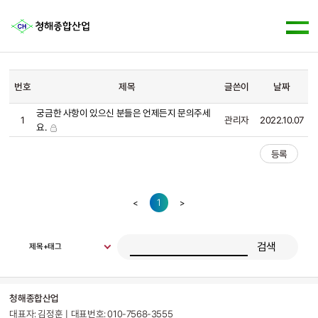
번호
제목
글쓴이
날짜
궁금한 사항이 있으신 분들은 언제든지 문의주세
1
관리자
2022.10.07
요.
등록
1
<
>
검색
제목+태그
청해종합산업
대표자: 김정훈ㅣ대표번호: 010-7568-3555